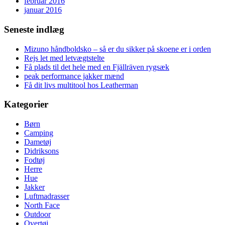
februar 2016
januar 2016
Seneste indlæg
Mizuno håndboldsko – så er du sikker på skoene er i orden
Rejs let med letvægtstelte
Få plads til det hele med en Fjällräven rygsæk
peak performance jakker mænd
Få dit livs multitool hos Leatherman
Kategorier
Børn
Camping
Dametøj
Didriksons
Fodtøj
Herre
Hue
Jakker
Luftmadrasser
North Face
Outdoor
Overtøj