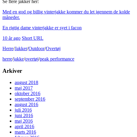
Se flere jakker her:
Med en god og billig vinterjakke kommer du let igennem de kolde
måneder.
En rigtig dame vinterjakke er syet i facon
10 år ago
Short URL
Herre
/
Jakker
/
Outdoor
/
Overtøj
herre
/
jakke
/
overtøj
/
peak performance
Arkiver
august 2018
maj 2017
oktober 2016
september 2016
august 2016
juli 2016
juni 2016
maj 2016
april 2016
marts 2016