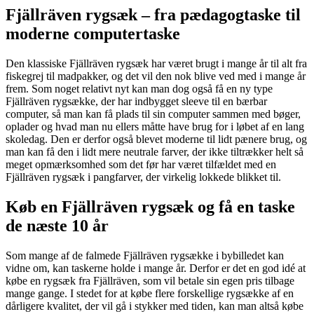
Fjällräven rygsæk – fra pædagogtaske til
moderne computertaske
Den klassiske Fjällräven rygsæk har været brugt i mange år til alt fra
fiskegrej til madpakker, og det vil den nok blive ved med i mange år
frem. Som noget relativt nyt kan man dog også få en ny type
Fjällräven rygsække, der har indbygget sleeve til en bærbar
computer, så man kan få plads til sin computer sammen med bøger,
oplader og hvad man nu ellers måtte have brug for i løbet af en lang
skoledag. Den er derfor også blevet moderne til lidt pænere brug, og
man kan få den i lidt mere neutrale farver, der ikke tiltrækker helt så
meget opmærksomhed som det før har været tilfældet med en
Fjällräven rygsæk i pangfarver, der virkelig lokkede blikket til.
Køb en Fjällräven rygsæk og få en taske
de næste 10 år
Som mange af de falmede Fjällräven rygsække i bybilledet kan
vidne om, kan taskerne holde i mange år. Derfor er det en god idé at
købe en rygsæk fra Fjällräven, som vil betale sin egen pris tilbage
mange gange. I stedet for at købe flere forskellige rygsække af en
dårligere kvalitet, der vil gå i stykker med tiden, kan man altså købe