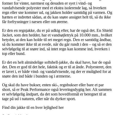
former for vinter, nærmest og desuden er syet i vind- og
vandafvisende polyester med et ekstra isolerende lag, så hverken
regn eller sne kommer ud, og jakken holder samtidig på varmen. Og
hætten er indrettet sådan, at du kan snøre ansigtet helt til, så du ikke
får forfrysninger i næsen eller om ørerne.
Er den en regnjakke, du er på udkig efter, har de også det. En Shield
Jacket, som den hedder, har et vandsøjletryk på 10.000 mm., hvilket
betyder, at den kan holde til ret meget regn. Den er samtidig åndbar,
så du kommer ikke til at svede, når du går rundt i den – og så er den
selvfølgelig til at snøre ind, så intet regn kan komme ind, hverken i
top eller bund.
Er det en helt almindelige softshell-jakke, du skal have, har de også
det. Den er god til det hele, faktisk og er til at ånde. Polyesteret, den
er lavet i, er både vind- og vandafvisende, og der er mulighed for at
snøre den ind både i bunden og i ærmerne.
Og skal du have bukser, enten ski-, regnbukser eller bare et par
short, så er Peak Performance også leveringsdygtig her. Alt sammen
er selvfølgelig åndpart, da det som hovedformål er beregnet til at
tage på ud i naturen, eller når du dyrker sport.
Find din jakke til en hver lejlighed her