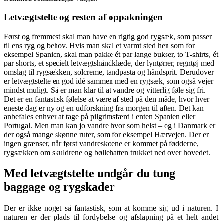
Letvægtstelte og resten af oppakningen
Først og fremmest skal man have en rigtig god rygsæk, som passer
til ens ryg og behov. Hvis man skal et varmt sted hen som for
eksempel Spanien, skal man pakke ét par lange bukser, to T-shirts, ét
par shorts, et specielt letvægtshåndklæde, der lyntørrer, regntøj med
omslag til rygsækken, solcreme, tandpasta og håndsprit. Derudover
er letvægtstelte en god idé sammen med en rygsæk, som også vejer
mindst muligt. Så er man klar til at vandre og vitterlig føle sig fri.
Det er en fantastisk følelse at være af sted på den måde, hvor hver
eneste dag er ny og en udforskning fra morgen til aften. Det kan
anbefales enhver at tage på pilgrimsfærd i enten Spanien eller
Portugal. Men man kan jo vandre hvor som helst – og i Danmark er
der også mange skønne ruter, som for eksempel Hærvejen. Der er
ingen grænser, når først vandreskoene er kommet på fødderne,
rygsækken om skuldrene og bøllehatten trukket ned over hovedet.
Med letvægtstelte undgår du tung
baggage og rygskader
Der er ikke noget så fantastisk, som at komme sig ud i naturen. I
naturen er der plads til fordybelse og afslapning på et helt andet