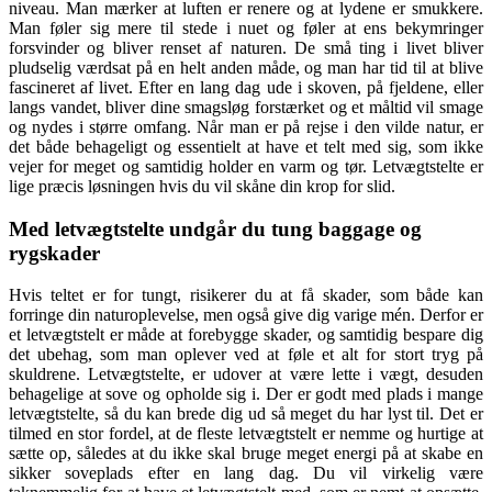
niveau. Man mærker at luften er renere og at lydene er smukkere.
Man føler sig mere til stede i nuet og føler at ens bekymringer
forsvinder og bliver renset af naturen. De små ting i livet bliver
pludselig værdsat på en helt anden måde, og man har tid til at blive
fascineret af livet. Efter en lang dag ude i skoven, på fjeldene, eller
langs vandet, bliver dine smagsløg forstærket og et måltid vil smage
og nydes i større omfang. Når man er på rejse i den vilde natur, er
det både behageligt og essentielt at have et telt med sig, som ikke
vejer for meget og samtidig holder en varm og tør. Letvægtstelte er
lige præcis løsningen hvis du vil skåne din krop for slid.
Med letvægtstelte undgår du tung baggage og
rygskader
Hvis teltet er for tungt, risikerer du at få skader, som både kan
forringe din naturoplevelse, men også give dig varige mén. Derfor er
et letvægtstelt er måde at forebygge skader, og samtidig bespare dig
det ubehag, som man oplever ved at føle et alt for stort tryg på
skuldrene. Letvægtstelte, er udover at være lette i vægt, desuden
behagelige at sove og opholde sig i. Der er godt med plads i mange
letvægtstelte, så du kan brede dig ud så meget du har lyst til. Det er
tilmed en stor fordel, at de fleste letvægtstelt er nemme og hurtige at
sætte op, således at du ikke skal bruge meget energi på at skabe en
sikker soveplads efter en lang dag. Du vil virkelig være