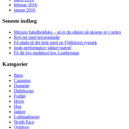
februar 2016
januar 2016
Seneste indlæg
Mizuno håndboldsko – så er du sikker på skoene er i orden
Rejs let med letvægtstelte
Få plads til det hele med en Fjällräven rygsæk
peak performance jakker mænd
Få dit livs multitool hos Leatherman
Kategorier
Børn
Camping
Dametøj
Didriksons
Fodtøj
Herre
Hue
Jakker
Luftmadrasser
North Face
Outdoor