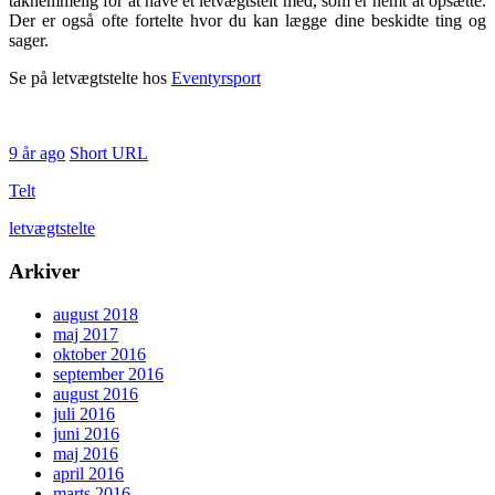
taknemmelig for at have et letvægtstelt med, som er nemt at opsætte.
Der er også ofte fortelte hvor du kan lægge dine beskidte ting og
sager.
Se på letvægtstelte hos
Eventyrsport
9 år ago
Short URL
Telt
letvægtstelte
Arkiver
august 2018
maj 2017
oktober 2016
september 2016
august 2016
juli 2016
juni 2016
maj 2016
april 2016
marts 2016