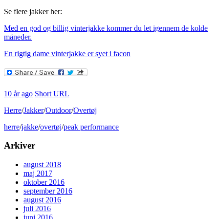
Se flere jakker her:
Med en god og billig vinterjakke kommer du let igennem de kolde
måneder.
En rigtig dame vinterjakke er syet i facon
10 år ago
Short URL
Herre
/
Jakker
/
Outdoor
/
Overtøj
herre
/
jakke
/
overtøj
/
peak performance
Arkiver
august 2018
maj 2017
oktober 2016
september 2016
august 2016
juli 2016
juni 2016