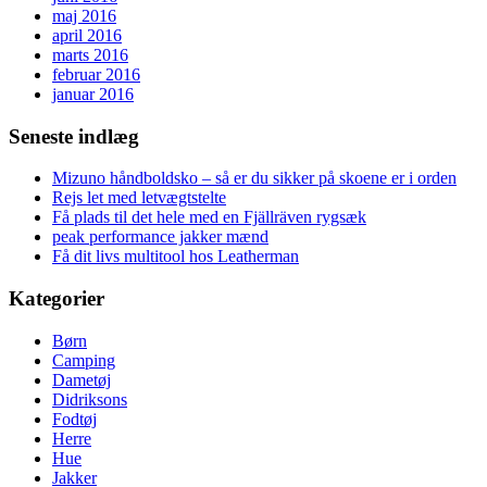
maj 2016
april 2016
marts 2016
februar 2016
januar 2016
Seneste indlæg
Mizuno håndboldsko – så er du sikker på skoene er i orden
Rejs let med letvægtstelte
Få plads til det hele med en Fjällräven rygsæk
peak performance jakker mænd
Få dit livs multitool hos Leatherman
Kategorier
Børn
Camping
Dametøj
Didriksons
Fodtøj
Herre
Hue
Jakker