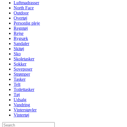
Luftmadrasser
North Face
Outdoor
Overtøj
Personlig pleje
Regntøj
Rejse
Rygsæk
Sandaler
Skitøj
Sko
Skoletasker
Sokker
Soveposer
Strømper
Tasker
Telt
Toilettasker
Tøj
Udsalg
Vandring
Vinterstøvler
Vintertøj