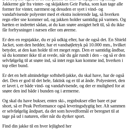
Jakkerne går fra vinter- og skijakken Geir Parka, som kan tage alle
former for vinter, nærmest og desuden er syet i vind- og
vandafvisende polyester med et ekstra isolerende lag, så hverken
regn eller sne kommer ud, og jakken holder samtidig på varmen. Og
hætten er indrettet sådan, at du kan snøre ansigtet helt til, så du ikke
får forfrysninger i næsen eller om ørerne.
Er den en regnjakke, du er på udkig efter, har de også det. En Shield
Jacket, som den hedder, har et vandsøjletryk på 10.000 mm., hvilket
betyder, at den kan holde til ret meget regn. Den er samtidig åndbar,
så du kommer ikke til at svede, når du går rundt i den – og så er den
selvfølgelig til at snøre ind, så intet regn kan komme ind, hverken i
top eller bund.
Er det en helt almindelige softshell-jakke, du skal have, har de også
det. Den er god til det hele, faktisk og er til at ånde. Polyesteret, den
er lavet i, er både vind- og vandafvisende, og der er mulighed for at
snøre den ind både i bunden og i ærmerne.
Og skal du have bukser, enten ski-, regnbukser eller bare et par
short, så er Peak Performance også leveringsdygtig her. Alt sammen
er selvfølgelig åndpart, da det som hovedformål er beregnet til at
tage på ud i naturen, eller når du dyrker sport.
Find din jakke til en hver lejlighed her