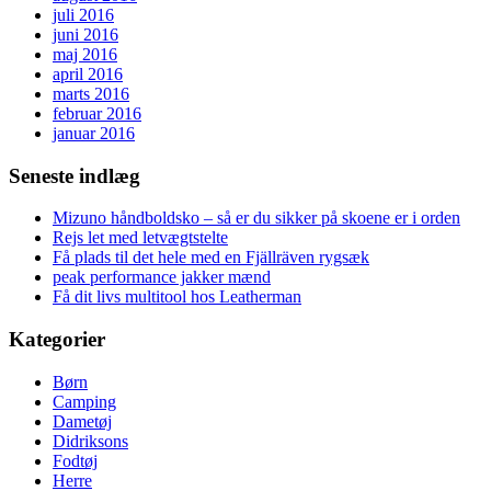
juli 2016
juni 2016
maj 2016
april 2016
marts 2016
februar 2016
januar 2016
Seneste indlæg
Mizuno håndboldsko – så er du sikker på skoene er i orden
Rejs let med letvægtstelte
Få plads til det hele med en Fjällräven rygsæk
peak performance jakker mænd
Få dit livs multitool hos Leatherman
Kategorier
Børn
Camping
Dametøj
Didriksons
Fodtøj
Herre