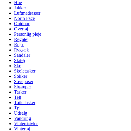
Hue
Jakker
Luftmadrasser
North Face
Outdoor
Overtøj
Personlig pleje
Regntøj
Rejse
Rygsæk
Sandaler
Skitøj
Sko
Skoletasker
Sokker
Soveposer
Strømper
Tasker
Telt
Toilettasker
Tøj
Udsalg
Vandring
Vinterstøvler
Vintertøj