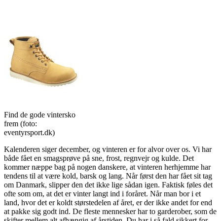
Find de gode vintersko
frem (foto:
eventyrsport.dk)
Kalenderen siger december, og vinteren er for alvor over os. Vi har
både fået en smagsprøve på sne, frost, regnvejr og kulde. Det
kommer næppe bag på nogen danskere, at vinteren herhjemme har
tendens til at være kold, barsk og lang. Når først den har fået sit tag
om Danmark, slipper den det ikke lige sådan igen. Faktisk føles det
ofte som om, at det er vinter langt ind i foråret. Når man bor i et
land, hvor det er koldt størstedelen af året, er der ikke andet for end
at pakke sig godt ind. De fleste mennesker har to garderober, som de
skifter mellem alt afhængig af årstiden. Du har i så fald sikkert for