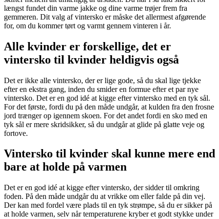
længst fundet din varme jakke og dine varme trøjer frem fra
gemmeren. Dit valg af vintersko er måske det allermest afgørende
for, om du kommer tørt og varmt gennem vinteren i år.
Alle kvinder er forskellige, det er
vintersko til kvinder heldigvis også
Det er ikke alle vintersko, der er lige gode, så du skal lige tjekke
efter en ekstra gang, inden du smider en formue efter et par nye
vintersko. Det er en god idé at kigge efter vintersko med en tyk sål.
For det første, fordi du på den måde undgår, at kulden fra den frosne
jord trænger op igennem skoen. For det andet fordi en sko med en
tyk sål er mere skridsikker, så du undgår at glide på glatte veje og
fortove.
Vintersko til kvinder skal kunne mere end
bare at holde på varmen
Det er en god idé at kigge efter vintersko, der sidder til omkring
foden. På den måde undgår du at vrikke om eller falde på din vej.
Der kan med fordel være plads til en tyk strømpe, så du er sikker på
at holde varmen, selv når temperaturene kryber et godt stykke under