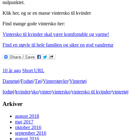
nulpunktet.
Klik her, og se en masse vintersko til kvinder
Find mange gode vintersko her:
Vintersko til kvinder skal være komfortable og varme!
Find en støvle til hele familien og sikre en god vandretur
10 år ago
Short URL
Dametøj
/
Fodtøj
/
Tøj
/
Vinterstøvler
/
Vintertøj
fodtøj
/
kvinder
/
sko
/
vinter
/
vintersko
/
vintersko til kvinder
/
vintertøj
Arkiver
august 2018
maj 2017
oktober 2016
september 2016
august 2016