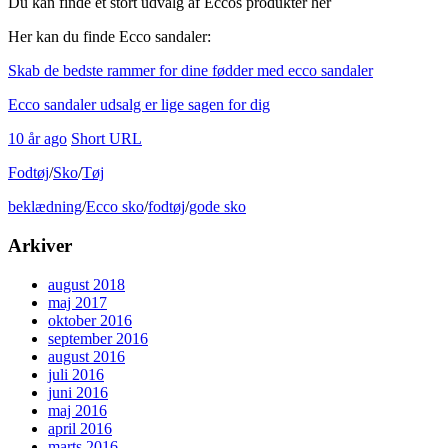
Du kan finde et stort udvalg af Eccos produkter her
Her kan du finde Ecco sandaler:
Skab de bedste rammer for dine fødder med ecco sandaler
Ecco sandaler udsalg er lige sagen for dig
10 år ago
Short URL
Fodtøj
/
Sko
/
Tøj
beklædning
/
Ecco sko
/
fodtøj
/
gode sko
Arkiver
august 2018
maj 2017
oktober 2016
september 2016
august 2016
juli 2016
juni 2016
maj 2016
april 2016
marts 2016