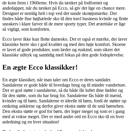
de kom frem i 1960erne. Hvis du tænker på fodformet og
andedapper, når du tænker på Ecco, så giv det lige en chance mere.
Designet er nemlig helt i top ved det sunde skotøjsmærke. Der
findes både fine højhælede sko til den travl business kvinde og flotte
sneakers i klare farver til de mere sporty typer. Det æstetiske er lige
så vigtigt, som komforten.
Ecco laver ikke kun flotte damesko. Det er også et mærke, der laver
klassiske herre sko i god kvalitet og med den høje komfort. Skoene
er lavet af gode produkter, som læder og ruskind, som sikrer det
klassiske udtryk og samtidig med fokus på den gode fodoplevelse.
En ægte Ecco klassikker!
En ægte klassiker, når man taler om Ecco er deres sandaler.
Sandalerne er gode både til hverdags brug og til mindre vandreture.
Der er god støtte i sandalerne, så du både får luftet dine fødder og
får den støtte, som du har brug for. Sandalerne fås både til mænd,
kvinder og til børn. Sandalerne er ideelle til børn, fordi de støtter op
omkring anklerne og derfor giver ekstra støtte til de små børneben.
Den ekstra støtte er god for børn, der leger meget og som er i gang
med at vokse meget. Der er med andre ord en Ecco sko til en hver
anledning og en hver situation!