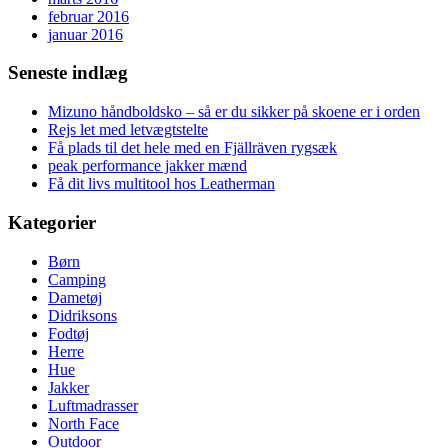
februar 2016
januar 2016
Seneste indlæg
Mizuno håndboldsko – så er du sikker på skoene er i orden
Rejs let med letvægtstelte
Få plads til det hele med en Fjällräven rygsæk
peak performance jakker mænd
Få dit livs multitool hos Leatherman
Kategorier
Børn
Camping
Dametøj
Didriksons
Fodtøj
Herre
Hue
Jakker
Luftmadrasser
North Face
Outdoor